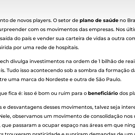
nto de novos players. O setor de
plano de saúde
no Bra
urpreender com os movimentos das empresas. Nos últi
saída do país e vender sua carteira de vidas a outra c
uirida por uma rede de hospitais.
ch divulga investimentos na ordem de 1 bilhão de reai
aís. Tudo isso acontecendo sob a sombra da formação da
entre uma marca do Nordeste e outra de São Paulo.
ue fica é: isso é bom ou ruim para o
beneficiário
dos p
 e desvantagens desses movimentos, talvez seja intere
 Nele, observamos um movimento de consolidação nos ú
s, que passaram a ocupar espaço nas áreas em que ni
yers trouxeram praticidade e supriram demandas de u