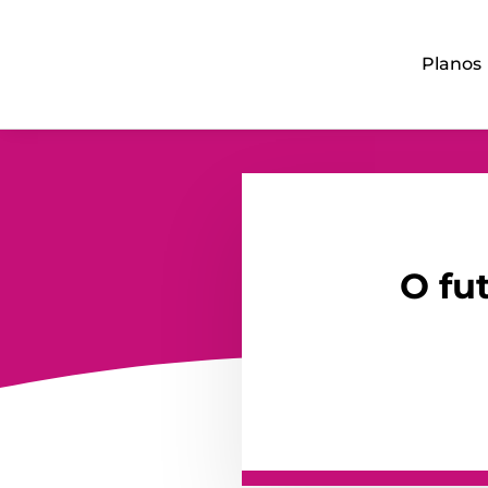
Planos
O fu