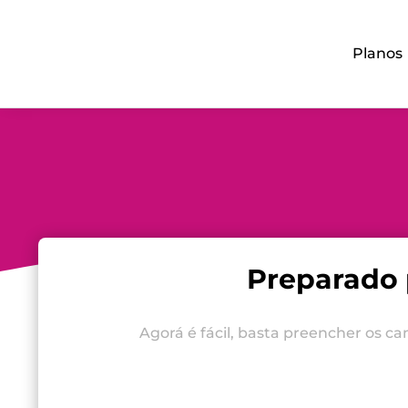
Planos
Preparado 
Agorá é fácil, basta preencher os c