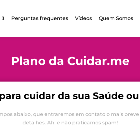
Perguntas frequentes
Vídeos
Quem Somos
Plano da Cuidar.me
para cuidar da sua Saúde ou 
ampos abaixo, que entraremos em contato o mais breve 
detalhes. Ah, e não praticamos spam!