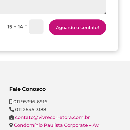
=
15 + 14
Aguardo o contato!
Fale Conosco
011 95396-6916
011 2645-3188
contato@vivrecorretora.com.br
Condomínio Paulista Corporate – Av.